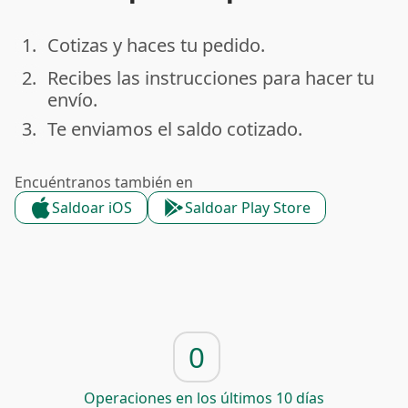
1.
Cotizas y haces tu pedido.
done
2.
Recibes las instrucciones para hacer tu
done
envío.
3.
Te enviamos el saldo cotizado.
done
Encuéntranos también en
Saldoar iOS
Saldoar Play Store
0
Operaciones en los últimos 10 días