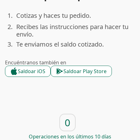
1.
Cotizas y haces tu pedido.
done
2.
Recibes las instrucciones para hacer tu
done
envío.
3.
Te enviamos el saldo cotizado.
done
Encuéntranos también en
Saldoar iOS
Saldoar Play Store
0
Operaciones en los últimos 10 días