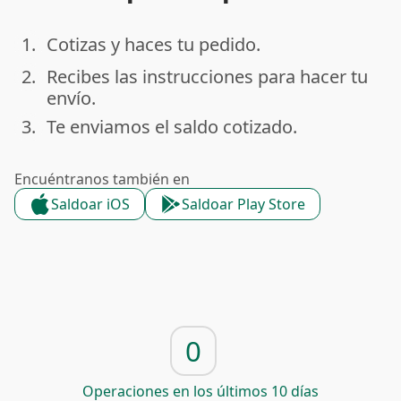
1.
Cotizas y haces tu pedido.
done
2.
Recibes las instrucciones para hacer tu
done
envío.
3.
Te enviamos el saldo cotizado.
done
Encuéntranos también en
Saldoar iOS
Saldoar Play Store
0
Operaciones en los últimos 10 días