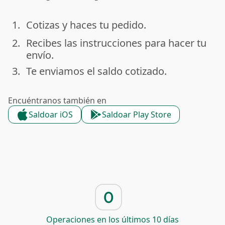
1.
Cotizas y haces tu pedido.
done
2.
Recibes las instrucciones para hacer tu
done
envío.
3.
Te enviamos el saldo cotizado.
done
Encuéntranos también en
Saldoar iOS
Saldoar Play Store
0
Operaciones en los últimos 10 días