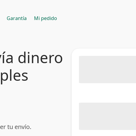
Garantía
Mi pedido
ía dinero
mples
er tu envío.