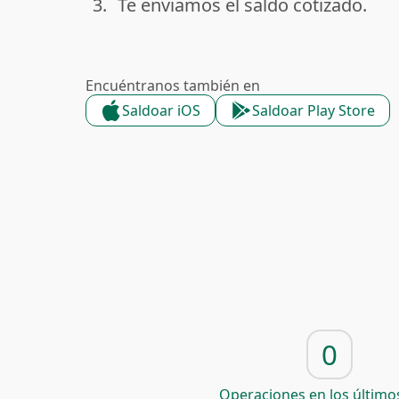
3.
Te enviamos el saldo cotizado.
done
Encuéntranos también en
Saldoar iOS
Saldoar Play Store
0
Operaciones en los últimos