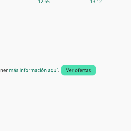
12.65
13.12
tener
más información aquí
.
Ver ofertas