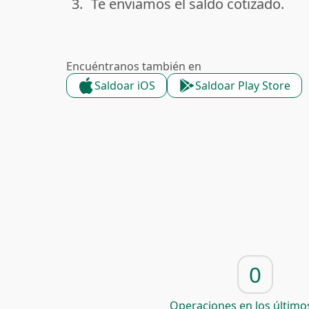
3.
Te enviamos el saldo cotizado.
done
Encuéntranos también en
Saldoar iOS
Saldoar Play Store
0
Operaciones en los últimos