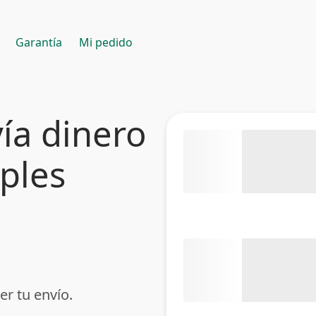
Garantía
Mi pedido
ía dinero
mples
er tu envío.