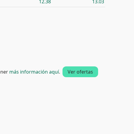
12.38
13.03
tener
más información aquí
.
Ver ofertas