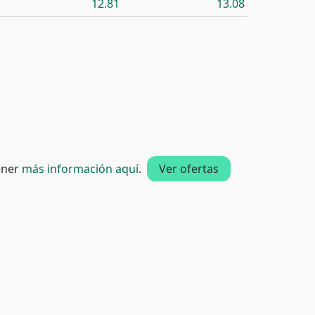
12.81
13.08
tener
más información aquí
.
Ver ofertas