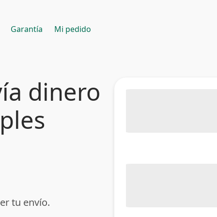
Garantía
Mi pedido
ía dinero
mples
er tu envío.