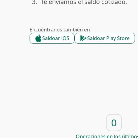
3.
Te enviamos el saldo cotizado.
done
Encuéntranos también en
Saldoar iOS
Saldoar Play Store
0
Operaciones en los últimos