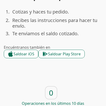
1.
Cotizas y haces tu pedido.
done
2.
Recibes las instrucciones para hacer tu
done
envío.
3.
Te enviamos el saldo cotizado.
done
Encuéntranos también en
Saldoar iOS
Saldoar Play Store
0
Operaciones en los últimos 10 días