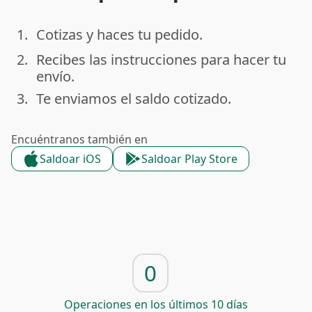
1.
Cotizas y haces tu pedido.
done
2.
Recibes las instrucciones para hacer tu
done
envío.
3.
Te enviamos el saldo cotizado.
done
Encuéntranos también en
Saldoar iOS
Saldoar Play Store
0
Operaciones en los últimos 10 días