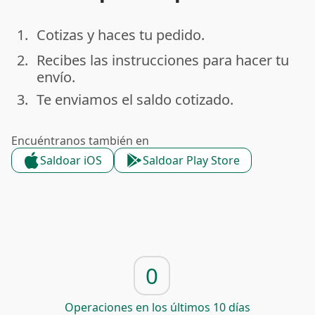
1.
Cotizas y haces tu pedido.
done
2.
Recibes las instrucciones para hacer tu
done
envío.
3.
Te enviamos el saldo cotizado.
done
Encuéntranos también en
Saldoar iOS
Saldoar Play Store
0
Operaciones en los últimos 10 días