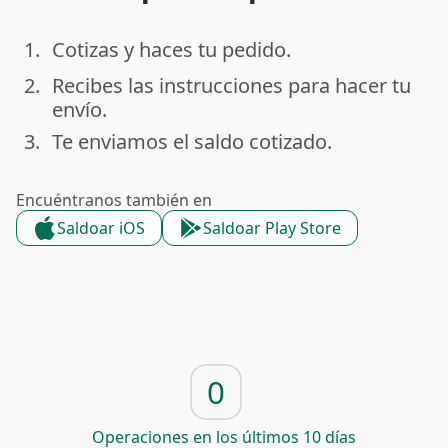
1.
Cotizas y haces tu pedido.
done
2.
Recibes las instrucciones para hacer tu
done
envío.
3.
Te enviamos el saldo cotizado.
done
Encuéntranos también en
Saldoar iOS
Saldoar Play Store
0
Operaciones en los últimos 10 días