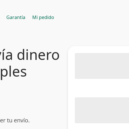
Garantía
Mi pedido
ía dinero
mples
er tu envío.