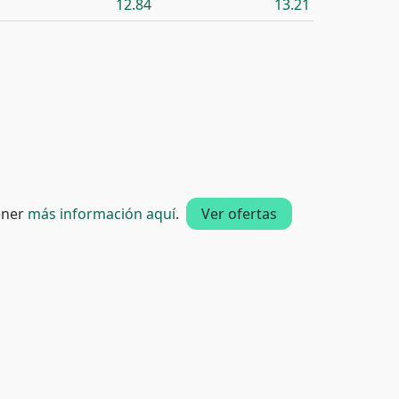
12.84
13.21
tener
más información aquí
.
Ver ofertas