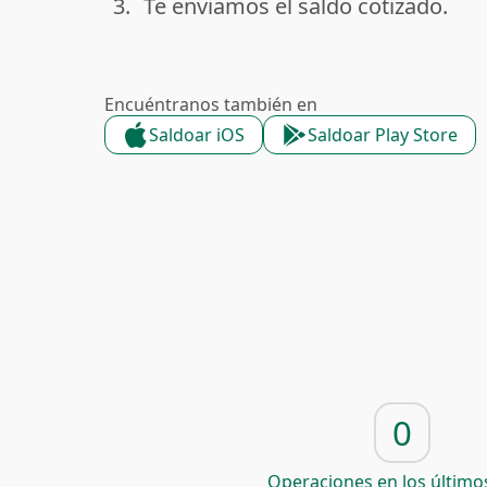
3.
Te enviamos el saldo cotizado.
done
Encuéntranos también en
Saldoar iOS
Saldoar Play Store
0
Operaciones en los últimos