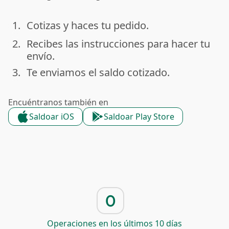
1.
Cotizas y haces tu pedido.
done
2.
Recibes las instrucciones para hacer tu
done
envío.
3.
Te enviamos el saldo cotizado.
done
Encuéntranos también en
Saldoar iOS
Saldoar Play Store
0
Operaciones en los últimos 10 días