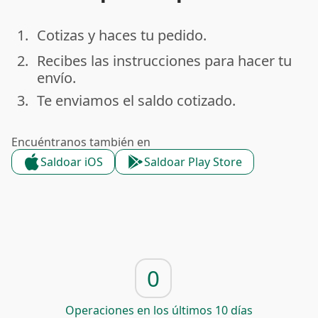
1.
Cotizas y haces tu pedido.
done
2.
Recibes las instrucciones para hacer tu
done
envío.
3.
Te enviamos el saldo cotizado.
done
Encuéntranos también en
Saldoar iOS
Saldoar Play Store
0
Operaciones en los últimos 10 días