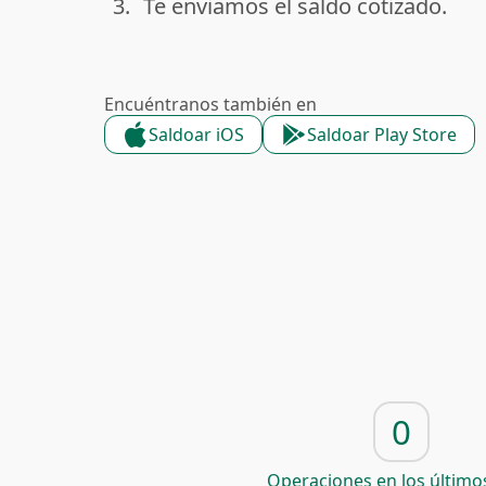
3.
Te enviamos el saldo cotizado.
done
Encuéntranos también en
Saldoar iOS
Saldoar Play Store
0
Operaciones en los últimos