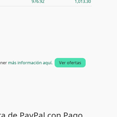
976.92
1,013.30
tener
más información aquí
.
Ver ofertas
ta de PayPal con Pago