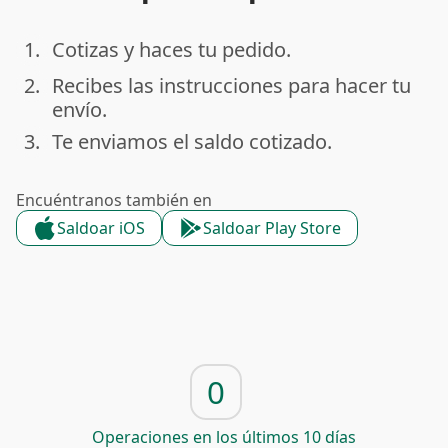
1.
Cotizas y haces tu pedido.
done
2.
Recibes las instrucciones para hacer tu
done
envío.
3.
Te enviamos el saldo cotizado.
done
Encuéntranos también en
Saldoar iOS
Saldoar Play Store
0
Operaciones en los últimos 10 días