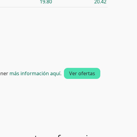
19.80
20.42
tener
más información aquí
.
Ver ofertas