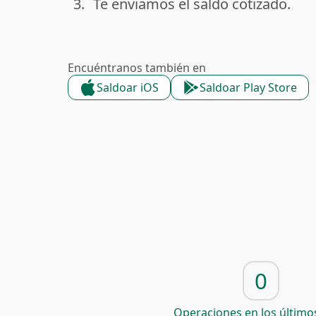
3.
Te enviamos el saldo cotizado.
done
Encuéntranos también en
Saldoar iOS
Saldoar Play Store
0
Operaciones en los últimos