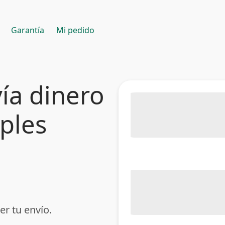
Garantía
Mi pedido
ía dinero
mples
er tu envío.