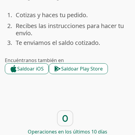
1.
Cotizas y haces tu pedido.
done
2.
Recibes las instrucciones para hacer tu
done
envío.
3.
Te enviamos el saldo cotizado.
done
Encuéntranos también en
Saldoar iOS
Saldoar Play Store
0
Operaciones en los últimos 10 días