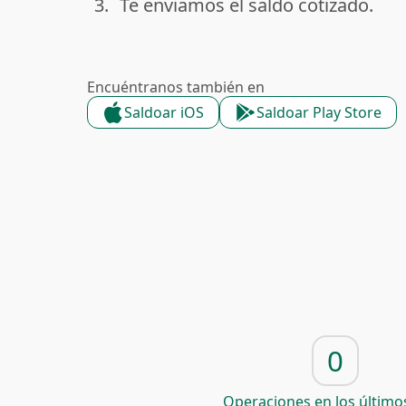
3.
Te enviamos el saldo cotizado.
done
Encuéntranos también en
Saldoar iOS
Saldoar Play Store
0
Operaciones en los últimos