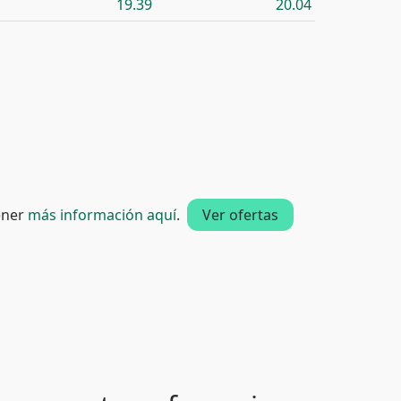
19.39
20.04
tener
más información aquí
.
Ver ofertas