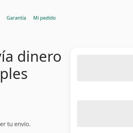
Garantía
Mi pedido
ía dinero
mples
er tu envío.