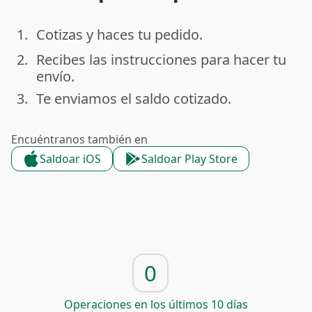
1.
Cotizas y haces tu pedido.
done
2.
Recibes las instrucciones para hacer tu
done
envío.
3.
Te enviamos el saldo cotizado.
done
Encuéntranos también en
Saldoar iOS
Saldoar Play Store
0
Operaciones en los últimos 10 días