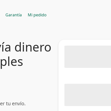
Garantía
Mi pedido
ía dinero
mples
er tu envío.