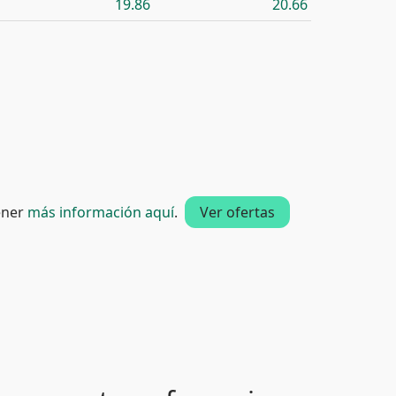
19.86
20.66
tener
más información aquí
.
Ver ofertas