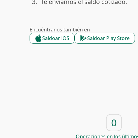
3.
Te enviamos el saldo cotizado.
done
Encuéntranos también en
Saldoar iOS
Saldoar Play Store
0
Operaciones en los últimos