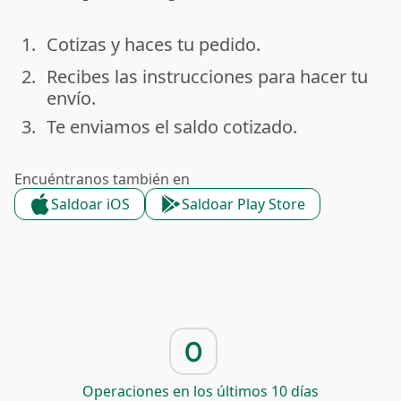
1.
Cotizas y haces tu pedido.
done
2.
Recibes las instrucciones para hacer tu
done
envío.
3.
Te enviamos el saldo cotizado.
done
Encuéntranos también en
Saldoar iOS
Saldoar Play Store
0
Operaciones en los últimos 10 días