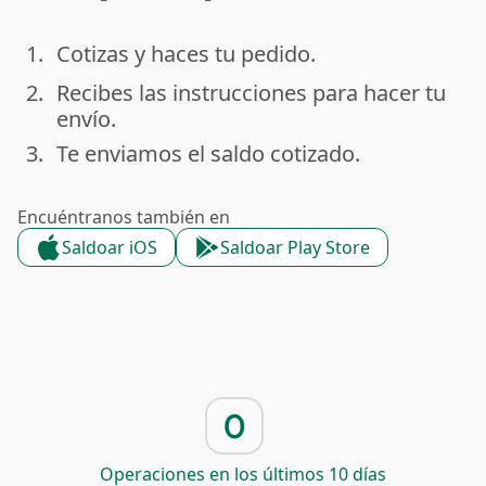
1.
Cotizas y haces tu pedido.
done
2.
Recibes las instrucciones para hacer tu
done
envío.
3.
Te enviamos el saldo cotizado.
done
Encuéntranos también en
Saldoar iOS
Saldoar Play Store
0
Operaciones en los últimos 10 días