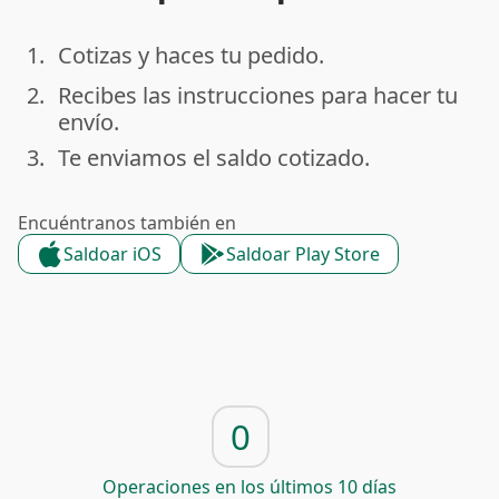
1.
Cotizas y haces tu pedido.
done
2.
Recibes las instrucciones para hacer tu
done
envío.
3.
Te enviamos el saldo cotizado.
done
Encuéntranos también en
Saldoar iOS
Saldoar Play Store
0
Operaciones en los últimos 10 días