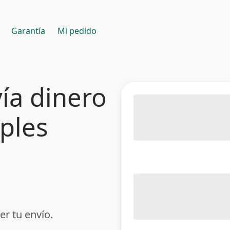
Garantía
Mi pedido
ía dinero
mples
er tu envío.