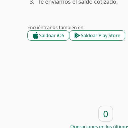
3.
Te enviamos el saldo cotizado.
done
Encuéntranos también en
Saldoar iOS
Saldoar Play Store
0
Operaciones en los últimos