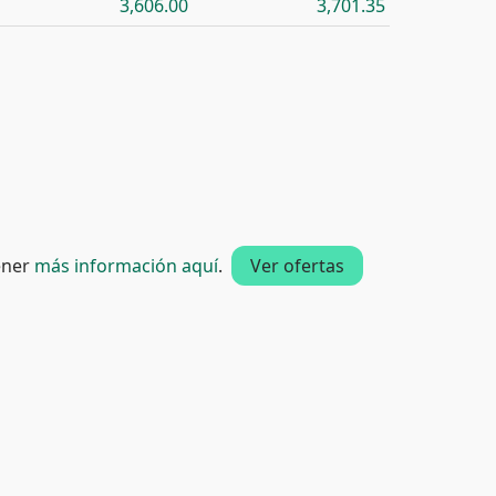
3,606.00
3,701.35
tener
más información aquí
.
Ver ofertas