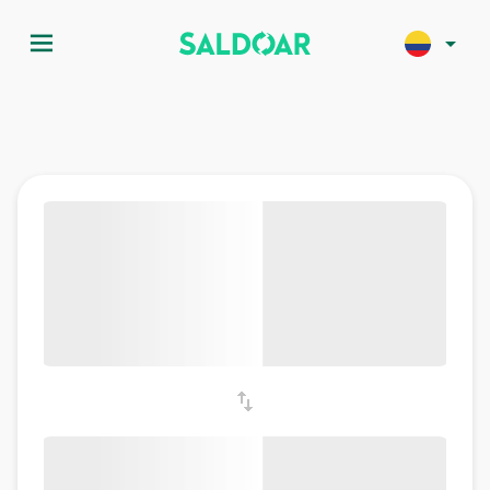
menu
arrow_drop_down
swap_vert