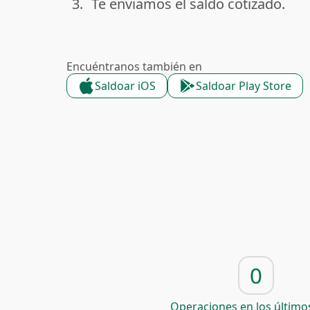
3.
Te enviamos el saldo cotizado.
done
Encuéntranos también en
Saldoar iOS
Saldoar Play Store
0
Operaciones en los últimos