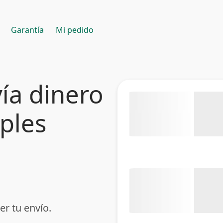
Garantía
Mi pedido
ía dinero
mples
er tu envío.