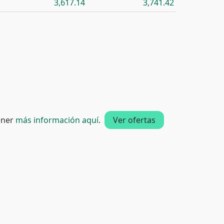
3,617.14
3,741.42
tener
más información aquí
.
Ver ofertas