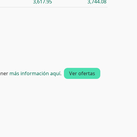
3,617.95
3,744.08
tener
más información aquí
.
Ver ofertas