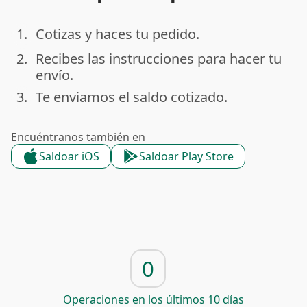
1.
Cotizas y haces tu pedido.
done
2.
Recibes las instrucciones para hacer tu
done
envío.
3.
Te enviamos el saldo cotizado.
done
Encuéntranos también en
Saldoar iOS
Saldoar Play Store
0
Operaciones en los últimos 10 días