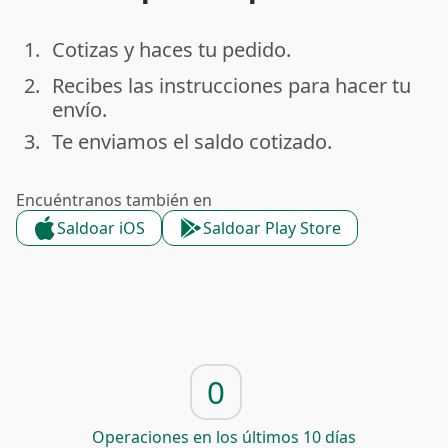
1.
Cotizas y haces tu pedido.
done
2.
Recibes las instrucciones para hacer tu
done
envío.
3.
Te enviamos el saldo cotizado.
done
Encuéntranos también en
Saldoar iOS
Saldoar Play Store
0
Operaciones en los últimos 10 días