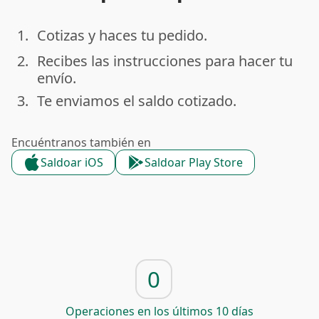
1.
Cotizas y haces tu pedido.
done
2.
Recibes las instrucciones para hacer tu
done
envío.
3.
Te enviamos el saldo cotizado.
done
Encuéntranos también en
Saldoar iOS
Saldoar Play Store
0
Operaciones en los últimos 10 días