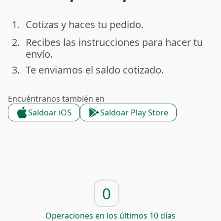
1.
Cotizas y haces tu pedido.
done
2.
Recibes las instrucciones para hacer tu
done
envío.
3.
Te enviamos el saldo cotizado.
done
Encuéntranos también en
Saldoar iOS
Saldoar Play Store
0
Operaciones en los últimos 10 días