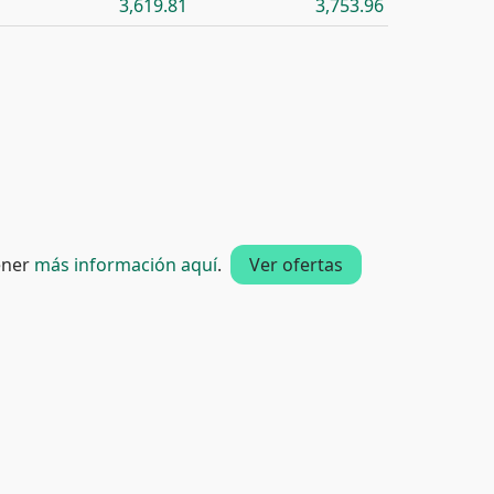
3,619.81
3,753.96
tener
más información aquí
.
Ver ofertas