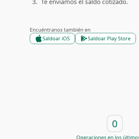
3.
Te enviamos el saldo cotizado.
done
Encuéntranos también en
Saldoar iOS
Saldoar Play Store
0
Operaciones en los últimos