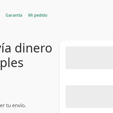
Garantía
Mi pedido
ía dinero
mples
er tu envío.