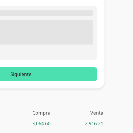
Siguiente
Compra
Venta
3,064.60
2,916.21