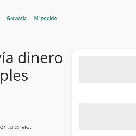
Garantía
Mi pedido
ía dinero
mples
er tu envío.