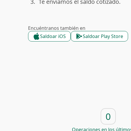
3.
Te enviamos el saldo cotizado.
done
Encuéntranos también en
Saldoar iOS
Saldoar Play Store
0
Operaciones en los últimos