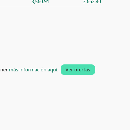
3,560.91
3,662.40
tener
más información aquí
.
Ver ofertas