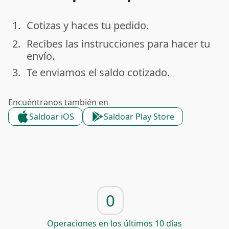
1.
Cotizas y haces tu pedido.
done
2.
Recibes las instrucciones para hacer tu
done
envío.
3.
Te enviamos el saldo cotizado.
done
Encuéntranos también en
Saldoar iOS
Saldoar Play Store
0
Operaciones en los últimos 10 días