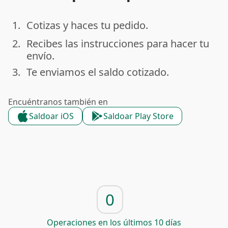
1.
Cotizas y haces tu pedido.
done
2.
Recibes las instrucciones para hacer tu
done
envío.
3.
Te enviamos el saldo cotizado.
done
Encuéntranos también en
Saldoar iOS
Saldoar Play Store
0
Operaciones en los últimos 10 días