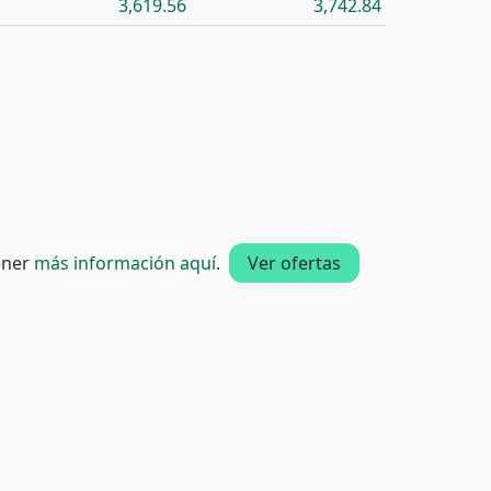
3,619.56
3,742.84
tener
más información aquí
.
Ver ofertas