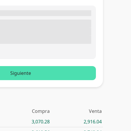
Siguiente
Compra
Venta
3,070.28
2,916.04