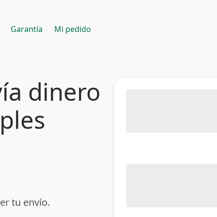
Garantía
Mi pedido
ía dinero
mples
er tu envío.