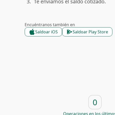
3.
Te enviamos el saldo cotizado.
done
Encuéntranos también en
Saldoar iOS
Saldoar Play Store
0
Operaciones en los últimos