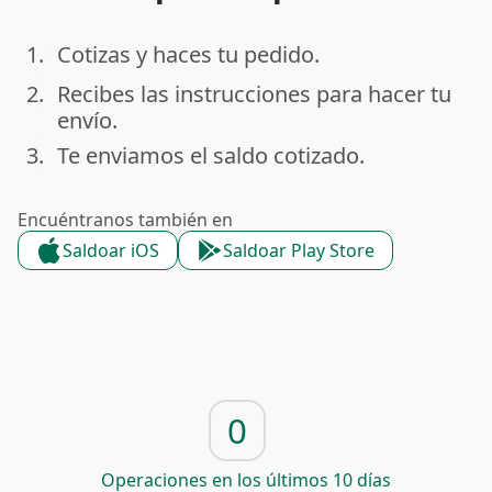
1.
Cotizas y haces tu pedido.
done
2.
Recibes las instrucciones para hacer tu
done
envío.
3.
Te enviamos el saldo cotizado.
done
Encuéntranos también en
Saldoar iOS
Saldoar Play Store
0
Operaciones en los últimos 10 días