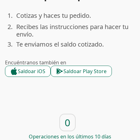
1.
Cotizas y haces tu pedido.
done
2.
Recibes las instrucciones para hacer tu
done
envío.
3.
Te enviamos el saldo cotizado.
done
Encuéntranos también en
Saldoar iOS
Saldoar Play Store
0
Operaciones en los últimos 10 días