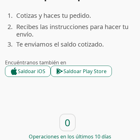
1.
Cotizas y haces tu pedido.
done
2.
Recibes las instrucciones para hacer tu
done
envío.
3.
Te enviamos el saldo cotizado.
done
Encuéntranos también en
Saldoar iOS
Saldoar Play Store
0
Operaciones en los últimos 10 días