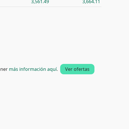
3,561.49
3,664.11
tener
más información aquí
.
Ver ofertas