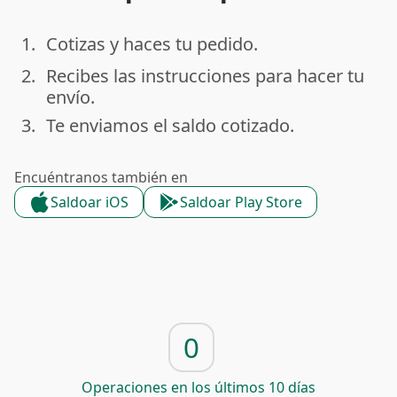
1.
Cotizas y haces tu pedido.
done
2.
Recibes las instrucciones para hacer tu
done
envío.
3.
Te enviamos el saldo cotizado.
done
Encuéntranos también en
Saldoar iOS
Saldoar Play Store
0
Operaciones en los últimos 10 días