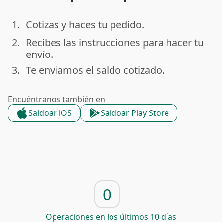
1.
Cotizas y haces tu pedido.
done
2.
Recibes las instrucciones para hacer tu
done
envío.
3.
Te enviamos el saldo cotizado.
done
Encuéntranos también en
Saldoar iOS
Saldoar Play Store
0
Operaciones en los últimos 10 días