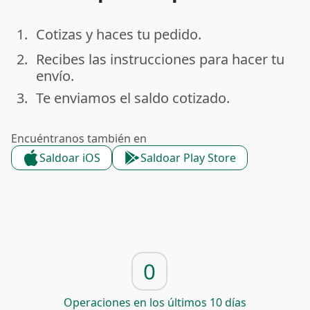
1.
Cotizas y haces tu pedido.
done
2.
Recibes las instrucciones para hacer tu
done
envío.
3.
Te enviamos el saldo cotizado.
done
Encuéntranos también en
Saldoar iOS
Saldoar Play Store
0
Operaciones en los últimos 10 días