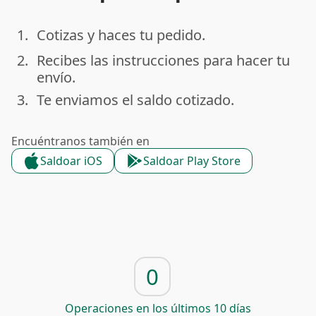
1.
Cotizas y haces tu pedido.
done
2.
Recibes las instrucciones para hacer tu
done
envío.
3.
Te enviamos el saldo cotizado.
done
Encuéntranos también en
Saldoar iOS
Saldoar Play Store
0
Operaciones en los últimos 10 días