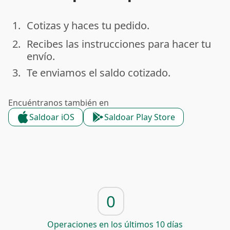
1.
Cotizas y haces tu pedido.
done
2.
Recibes las instrucciones para hacer tu
done
envío.
3.
Te enviamos el saldo cotizado.
done
Encuéntranos también en
Saldoar iOS
Saldoar Play Store
0
Operaciones en los últimos 10 días