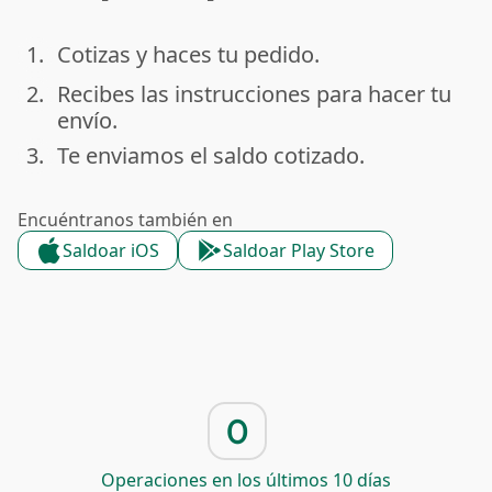
1.
Cotizas y haces tu pedido.
done
2.
Recibes las instrucciones para hacer tu
done
envío.
3.
Te enviamos el saldo cotizado.
done
Encuéntranos también en
Saldoar iOS
Saldoar Play Store
0
Operaciones en los últimos 10 días