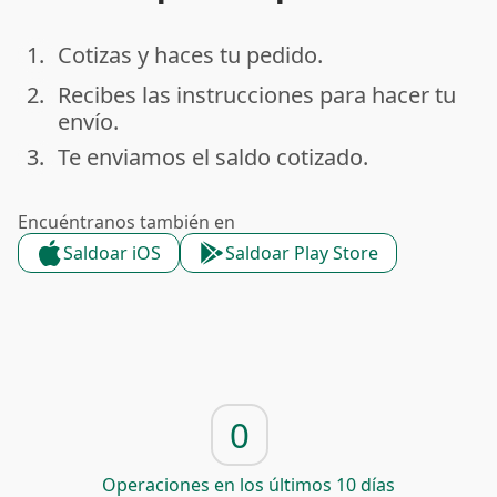
1.
Cotizas y haces tu pedido.
done
2.
Recibes las instrucciones para hacer tu
done
envío.
3.
Te enviamos el saldo cotizado.
done
Encuéntranos también en
Saldoar iOS
Saldoar Play Store
0
Operaciones en los últimos 10 días