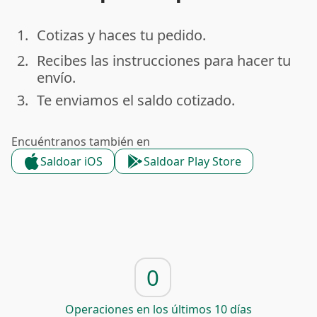
1.
Cotizas y haces tu pedido.
done
2.
Recibes las instrucciones para hacer tu
done
envío.
3.
Te enviamos el saldo cotizado.
done
Encuéntranos también en
Saldoar iOS
Saldoar Play Store
0
Operaciones en los últimos 10 días