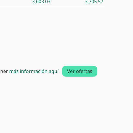
3,603.03
3,705.57
tener
más información aquí
.
Ver ofertas