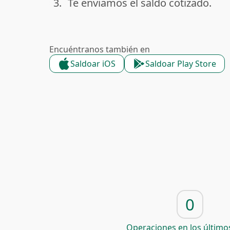
3.
Te enviamos el saldo cotizado.
done
Encuéntranos también en
Saldoar iOS
Saldoar Play Store
0
Operaciones en los últimos