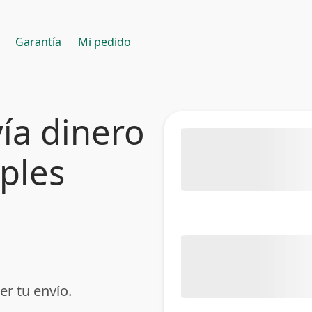
Garantía
Mi pedido
ía dinero
mples
er tu envío.